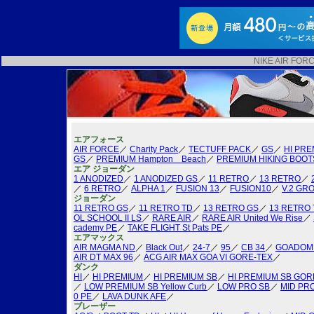
NIKE AIR F
エアフォース
AIR FORCE
／
Charity Pack
／
TECTUFF PACK
／
GS
／
HI PRE
GS
／
PREMIUM Hampton Beach
／
PREMIUM HIKING BOOT
エア ジョーダン
1 ANODIZED
／
1 ANODIZED GS
／
11 RETRO
／
13 RETRO
／
／
6 RETRO
／
ALPHA 1
／
FUSION 13
／
FUSION10
／
V.2 GR
ジョーダン
11 RETRO GS
／
11 RETRO TD
／
13 RETRO GS
／
13 RETRO 
OL SCHOOL II LS
／
RARE AIR
／
RARE AIR United We Rise
／
cademy PE
／
TAKE FLIGHT St Pats PE
／
エアマックス
AIR MAGMA ND
／
Black Out
／
24-7
／
95
／
CB 34
／
GOADOM
AIR DT MAX 96
／
ACG AIR MAX GOA VI GORE-TEX
／
ダンク
HI
／
HI PREMIUM
／
HI PREMIUM SB
／
HI PREMIUM SB GOR
／
LOW PREMIUM SB Yellow Curb
／
LOW PRO SB
／
MID PR
0 PE
／
LAVA DUNK AFE
／
ブレーザー