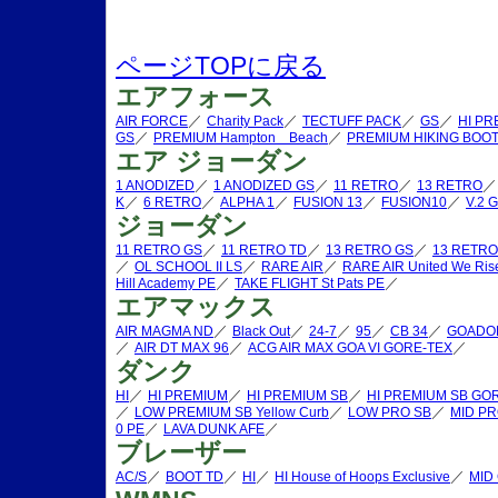
ページTOPに戻る
エアフォース
／
／
／
／
AIR FORCE
Charity Pack
TECTUFF PACK
GS
HI PR
／
／
GS
PREMIUM Hampton Beach
PREMIUM HIKING BOO
エア ジョーダン
／
／
／
1 ANODIZED
1 ANODIZED GS
11 RETRO
13 RETRO
／
／
／
／
／
K
6 RETRO
ALPHA 1
FUSION 13
FUSION10
V.2
ジョーダン
／
／
／
11 RETRO GS
11 RETRO TD
13 RETRO GS
13 RETRO
／
／
／
OL SCHOOL II LS
RARE AIR
RARE AIR United We Ris
／
／
Hill Academy PE
TAKE FLIGHT St Pats PE
エアマックス
／
／
／
／
／
AIR MAGMA ND
Black Out
24-7
95
CB 34
GOADO
／
／
／
AIR DT MAX 96
ACG AIR MAX GOA VI GORE-TEX
ダンク
／
／
／
HI
HI PREMIUM
HI PREMIUM SB
HI PREMIUM SB GO
／
／
／
LOW PREMIUM SB Yellow Curb
LOW PRO SB
MID PR
／
／
0 PE
LAVA DUNK AFE
ブレーザー
／
／
／
／
AC/S
BOOT TD
HI
HI House of Hoops Exclusive
MID