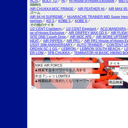
AC/S
／
BOOT TD
／
HI
／
HI House of Hoops Exclusive
／
MID 
WMNS
AIR CHUKKA MOC FRINGE
／
AIR FEATHER HI
／
AIR MAX 9
ズーム
AIR 94 HI SUPREME
／
HUARACHE TRAINER MID Super Hero
perman
／
KD 3
／
KOBE 5
／
KOBE 6
／
その他のナイキ
1/2 CENT Cranberry
／
1/2 CENT Eggplant
／
ACG MANDARA
se of Hoops Exclusive
／
AIR GRIFFEY MAX GD II
／
AIR FLIGH
SITE ONE Cough Drop
／
AIR MOC AFE
／
AIR MORE UPTEM
HEAT
／
AIR PIPPEN
／
AIR PR1
／
AIR PR1 House of Hoops Ex
USSY 30th ANNIVERSARY
／
AUTO TRAINER
／
CONTENT U
ORDAN SC-1 GS
／
LEBRON
／
LEBRON SOUTH BEACH
／
L
ER LOW
／
SFB CHUKKA
／
TEMINATOR HI BASIC HIKING B
価格
▲検索するキーワードを入力する
並び順
▲検索結果に含めたくないキーワード