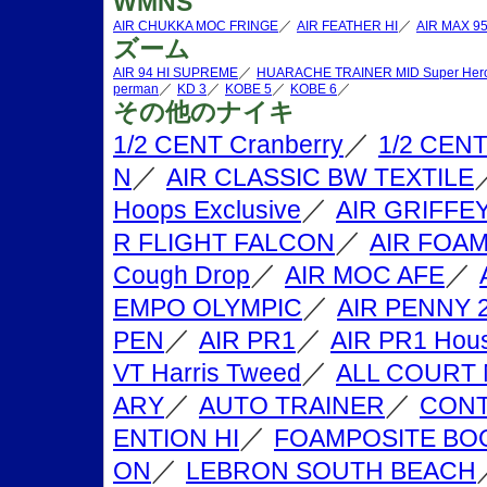
WMNS
／
／
AIR CHUKKA MOC FRINGE
AIR FEATHER HI
AIR MAX 9
ズーム
／
AIR 94 HI SUPREME
HUARACHE TRAINER MID Super Hero
／
／
／
／
perman
KD 3
KOBE 5
KOBE 6
その他のナイキ
／
1/2 CENT Cranberry
1/2 CENT
／
N
AIR CLASSIC BW TEXTILE
／
Hoops Exclusive
AIR GRIFFEY
／
R FLIGHT FALCON
AIR FOA
／
／
Cough Drop
AIR MOC AFE
／
EMPO OLYMPIC
AIR PENNY 
／
／
PEN
AIR PR1
AIR PR1 Hous
／
VT Harris Tweed
ALL COURT 
／
／
ARY
AUTO TRAINER
CONT
／
ENTION HI
FOAMPOSITE BO
／
ON
LEBRON SOUTH BEACH