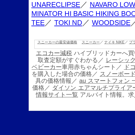
／
UNARECLIPSE
NAVARO LO
MINATOR HI BASIC HIKING BO
／
／
TEE
TOKI ND
WOODSIDE
スニーカーの最安値価格
スニーカー
／
ナイキ NIKE
／
ブ
エコカー減税
ハイブリッドカーへ買
取査定額がすぐわかる／
レーシッ
ベビーカー
車用赤ちゃんシート／
ド
を購入した場合の価格／
スノーボー
具の価格情報／
au スマートフォン
価格／
ダイソン エアマルチプライア
情報サイト一覧
アルバイト情報。求